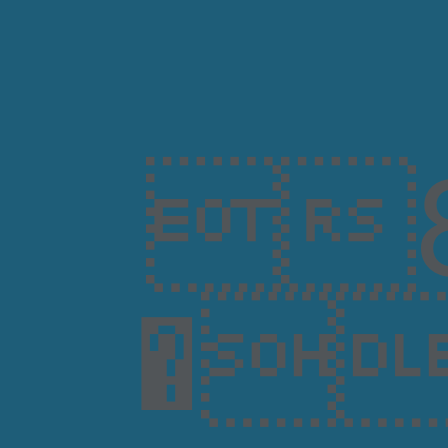
8
�