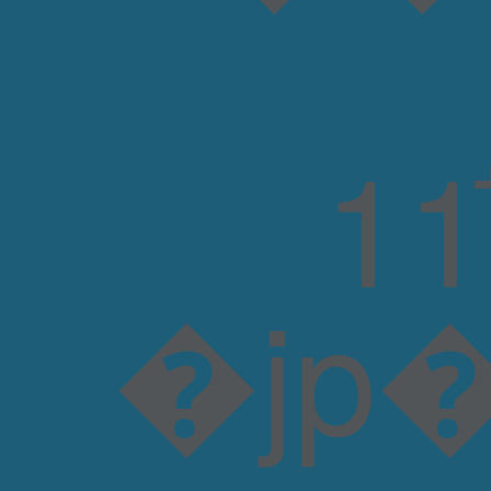
�jp�O)�rW�����