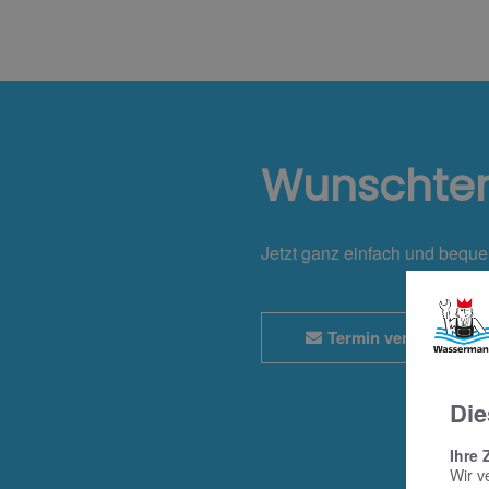
Wunschte
Jetzt ganz einfach und bequ
Termin vereinbaren
Die
Ihre 
Wir v