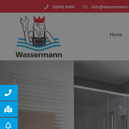
02942 8486
info@wassermann-
Home