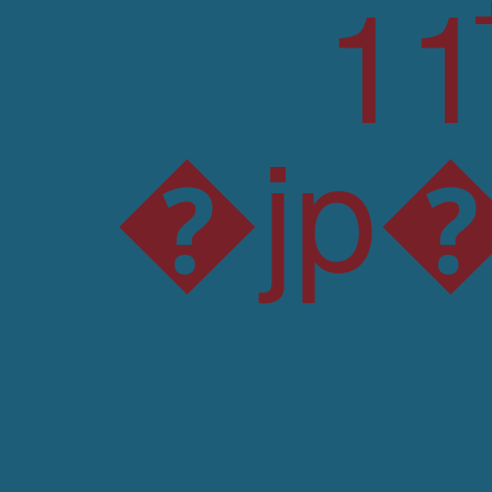
�jp�O)�rW�����