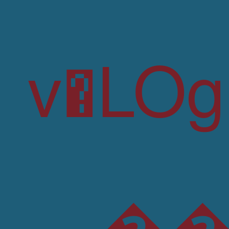
��$8P�C��