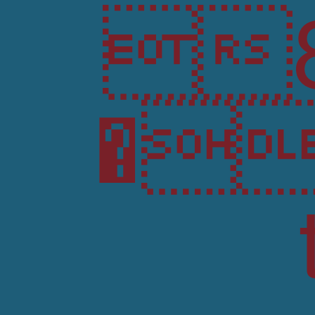
8
�