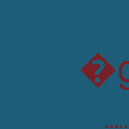
�gD��!5P�]