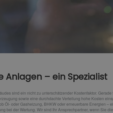
 Anlagen – ein Spezialist
des sind ein nicht zu unterschätzender Kostenfaktor. Gerade f
rzeugung sowie eine durchdachte Verteilung hohe Kosten einspar
 ob Öl- oder Gasheizung, BHKW oder erneuerbare Energien – ei
ung bei der Wartung. Wir sind Ihr Ansprechpartner, wenn Sie die 