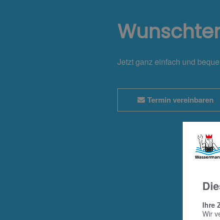
Wunschte
Jetzt ganz einfach und bequ
Termin vereinbaren
Die
Ihre 
Wir v