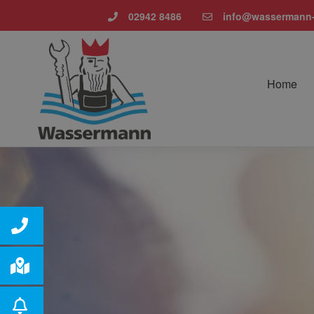
02942 8486
info@wassermann-
Home