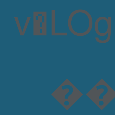
��$8P�C��