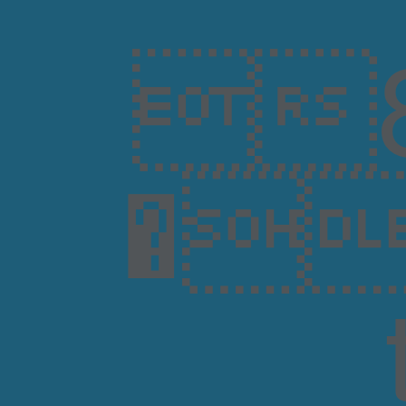
8
�