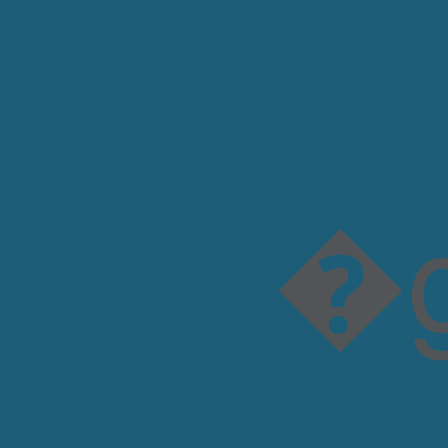
�gD��!5P�]