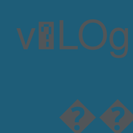
��$8P�C��