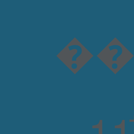
���0�