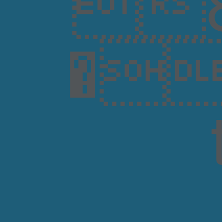
8
�