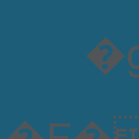
�gD��!5P�]
�Ϝ�