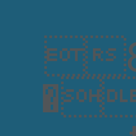
8
�