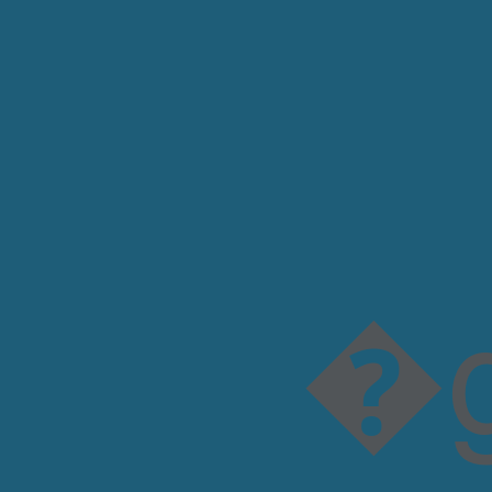
�gD��!5P�]