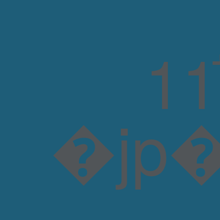
�jp�O)�rW�����