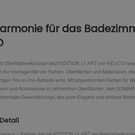
armonie für das Badezimme
O
nd Oberflächenkonzept setzt EDITION 11 ART von KEUCO neue
ht die Homogenität von Farben, Oberflächen und Materialien, di
gartigen Ton-in-Ton-Ästhetik wirkt. Mit abgestimmten Farben fü
turen und Accessoires in zahlreichen Oberflächen, dem SOMAR
 stimmiges Gesamtkonzept, das pure Eleganz und zeitlose Moder
 Detail
eraux + Partner, hat mit EDITION 11 ART ein Badmöbelkonzept e