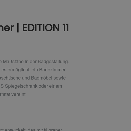
r | EDITION 11
 Maßstäbe in der Badgestaltung.
e es ermöglicht, ein Badezimmer
r Waschtische und Badmöbel sowie
IS Spiegelschrank oder einem
nität vereint.
ntwickelt, das mit filigraner