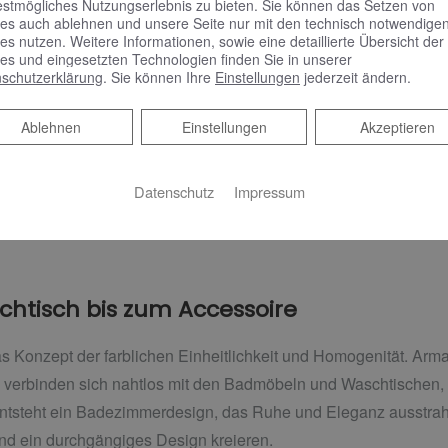
estmögliches Nutzungserlebnis zu bieten. Sie können das Setzen von
es auch ablehnen und unsere Seite nur mit den technisch notwendige
es nutzen. Weitere Informationen, sowie eine detaillierte Übersicht der
ment mit Design-Highlights
es und eingesetzten Technologien finden Sie in unserer
schutzerklärung
. Sie können Ihre
Einstellungen
jederzeit ändern.
t sich der Waschtischunterbau mit Glasablage als Highlight der
Ablehnen
Ablehnen
Einstellungen
Akzeptieren
rpretation eines Waschtischunterbaus und der Hingucker in der
h optisch stehend wertet es das Badezimmer mit seiner puris
Datenschutz
Impressum
ke und ein verspiegeltes Regal mit seitlichen Fächern komple
htisch bis zum Accessoire
 Konzept der farblichen Einheitlichkeit und Homogenität. Arm
erbinden sich nahtlos mit den Badmöbeln und Waschtischen, d
entsteht ein Badezimmerdesign, das Ruhe und Eleganz ausstrahlt
nd ein durchgängiges Design kreieren.