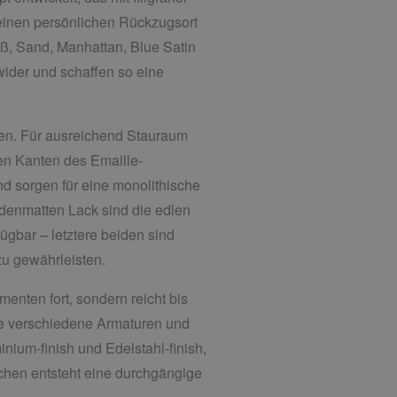
 einen persönlichen Rückzugsort
eiß, Sand, Manhattan, Blue Satin
ider und schaffen so eine
en. Für ausreichend Stauraum
en Kanten des Emaille-
 sorgen für eine monolithische
denmatten Lack sind die edlen
ügbar – letztere beiden sind
zu gewährleisten.
nten fort, sondern reicht bis
 wie verschiedene Armaturen und
nium-finish und Edelstahl-finish,
chen entsteht eine durchgängige