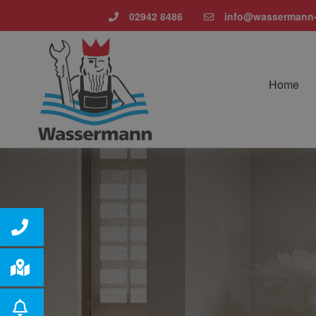
02942 8486
info@wassermann-
Home