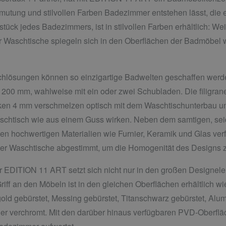
mutung und stilvollen Farben Badezimmer entstehen lässt, die
tück jedes Badezimmers, ist in stilvollen Farben erhältlich: W
 Waschtische spiegeln sich in den Oberflächen der Badmöbel w
chlösungen können so einzigartige Badwelten geschaffen werd
200 mm, wahlweise mit ein oder zwei Schubladen. Die filigran
en 4 mm verschmelzen optisch mit dem Waschtischunterbau und
schtisch wie aus einem Guss wirken. Neben dem samtigen, sei
n hochwertigen Materialien wie Furnier, Keramik und Glas verf
n der Waschtische abgestimmt, um die Homogenität des Designs 
EDITION 11 ART setzt sich nicht nur in den großen Designeleme
e Griff an den Möbeln ist in den gleichen Oberflächen erhältlich
d gebürstet, Messing gebürstet, Titanschwarz gebürstet, Alumi
der verchromt. Mit den darüber hinaus verfügbaren PVD-Oberflä