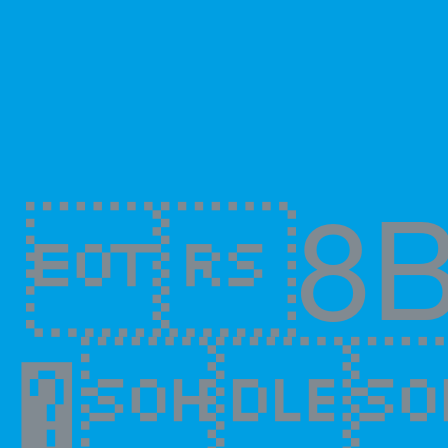
8B
�n