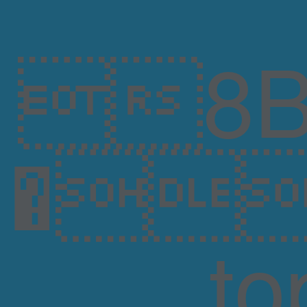
8B
�n
t